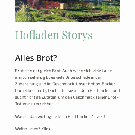
Hirschis Hühnerladen
ausklap
Über uns…
Vorbestell-Shop
Hofladen Storys
Newsletter
Alles Brot?
Kontakt
Brot ist nicht gleich Brot. Auch wenn sich viele Laibe
ähnlich sehen, gibt es viele Unterschiede in der
Zubereitung und im Geschmack. Unser Hobby-Bäcker
Daniel beschäftigt sich intensiv mit dem Brotbacken und
sucht richtige Zutaten, um den Geschmack seiner Brot-
Träume zu erreichen.
Was ist das wichtigste beim Brot backen? – Zeit!
Weiter lesen?
Klick
: